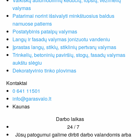
Vaikiškų automobilinių kėdučių, lopšių, vežimėlių
valymas
Patarimai norint išsivalyti minkštuosius baldus
namuose patiems
Postatybinis patalpų valymas
Langų ir fasadų valymas jonizuotu vandeniu
Įprastas langų, stiklų, stiklinių pertvarų valymas
Trinkelių, betoninių paviršių, stogų, fasadų valymas
aukštu slėgiu
Dekoratyvinio tinko plovimas
Kontaktai
0 641 11501
info@garasvalo.lt
Kaunas
Darbo laikas
24 / 7
Jūsų patogumui galime dirbti darbo valandomis arba