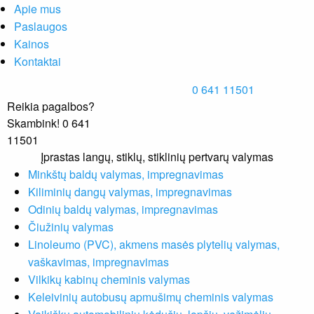
Apie mus
Paslaugos
Kainos
Kontaktai
0 641 11501
Reikia pagalbos?
Skambink! 0 641
11501
Įprastas langų, stiklų, stiklinių pertvarų valymas
Minkštų baldų valymas, impregnavimas
Kiliminių dangų valymas, impregnavimas
Odinių baldų valymas, impregnavimas
Čiužinių valymas
Linoleumo (PVC), akmens masės plytelių valymas,
vaškavimas, impregnavimas
Vilkikų kabinų cheminis valymas
Keleivinių autobusų apmušimų cheminis valymas